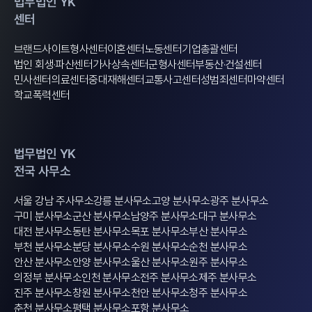
법무법인 YK
센터
브랜드사이트
형사센터
이혼센터
노동센터
기업총괄센터
법인 회생·파산센터
가사상속센터
군형사센터
부동산·건설센터
민사센터
의료센터
중대재해센터
교통사고센터
성범죄센터
마약센터
학교폭력센터
법무법인 YK
전국 사무소
서울 강남 주사무소
강릉 분사무소
고양 분사무소
광주 분사무소
구미 분사무소
군산 분사무소
남양주 분사무소
대구 분사무소
대전 분사무소
동탄 분사무소
목포 분사무소
부산 분사무소
부천 분사무소
분당 분사무소
수원 분사무소
순천 분사무소
안산 분사무소
안양 분사무소
울산 분사무소
원주 분사무소
의정부 분사무소
인천 분사무소
전주 분사무소
제주 분사무소
진주 분사무소
창원 분사무소
천안 분사무소
청주 분사무소
춘천 분사무소
평택 분사무소
포항 분사무소