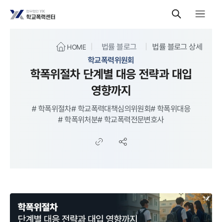
법률 블로그
법률 블로그 상세
HOME
학교폭력위원회
학폭위절차 단계별 대응 전략과 대입
영향까지
#
학폭위절차
#
학교폭력대책심의위원회
#
학폭위대응
#
학폭위처분
#
학교폭력전문변호사