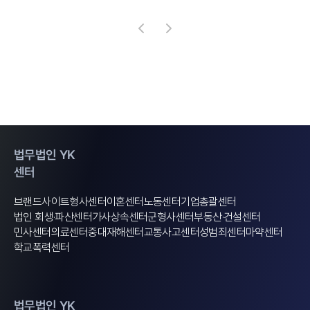
법무법인 YK
센터
브랜드사이트
형사센터
이혼센터
노동센터
기업총괄센터
법인 회생·파산센터
가사상속센터
군형사센터
부동산·건설센터
민사센터
의료센터
중대재해센터
교통사고센터
성범죄센터
마약센터
학교폭력센터
법무법인 YK