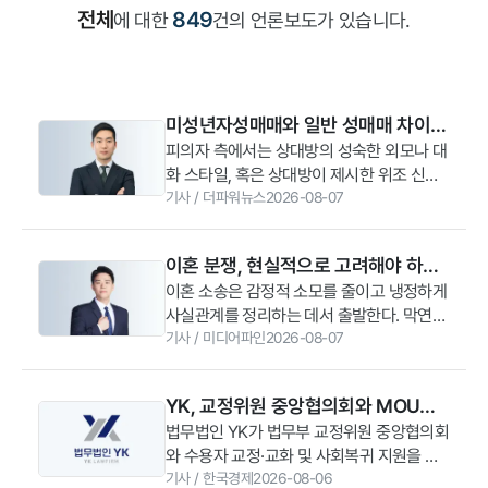
전체
849
에 대한
건의 언론보도가 있습니다.
미성년자성매매와 일반 성매매 차이
점, 아청법 처벌 기준 파헤치기
피의자 측에서는 상대방의 성숙한 외모나 대
화 스타일, 혹은 상대방이 제시한 위조 신분
증 등을 이유로 미성년자인 줄 몰랐다고 주
기사
/
더파워뉴스
2026-08-07
장하는 경우가 많다. 그러나 수사 기관과 법
원은 행위자의 주관적 진술만을 그대로 받아
이혼 분쟁, 현실적으로 고려해야 하는
들이지 않는다. 대화가 이루어진 플랫폼의
핵심 쟁점은? [박수찬 변호사 칼럼]
이혼 소송은 감정적 소모를 줄이고 냉정하게
특성, 이용한 애플리케이션의 연령 제한 여
사실관계를 정리하는 데서 출발한다. 막연한
부, 나누었던 메시지의 내용과 어조, 거래 금
추측으로 권리를 포기하기보다, 구체적인 증
기사
/
미디어파인
2026-08-07
액, 만남이 이루어진 시간과 장소 등 객관적
거를 수집하고 법적 기준에 맞춘 실효성 있
인 정황 증거를 종합적으로 검토하여 미성년
는 대책을 세워야 한다. (법무법인 YK 안양
자임을 알 수 있었는지 여부를 미루어 판단
YK, 교정위원 중앙협의회와 MOU…
분사무소 박수찬 변호사)
한다. 미성년자일 가능성을 미약하게나마 인
수용자 교화·법률지원 협력 [로앤비즈
법무법인 YK가 법무부 교정위원 중앙협의회
식했음에도 행위를 이어갔다면 '미필적 고
와 수용자 교정·교화 및 사회복귀 지원을 위
브리핑]
의'가 인정되어 처벌을 피하기 어렵다.
한 업무협약(MOU)을 체결했다고 6일 발표
기사
/
한국경제
2026-08-06