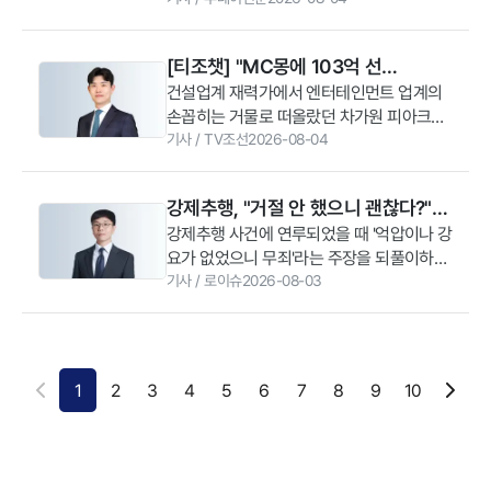
수 있는 금융거래 내역이나 대화 기록 등을
을 최소화할 수 있다. (법무법인 YK 대구 분
추진할 예정이다. 아울러 교정공무원을 대상
하기보다 법률 전문가의 도움을 받아 적절한
사전에 철저히 수집하는 것이 중요하다"라고
사무소 곽태영 변호사)
으로 고소·고발 사건 관련 법률 상담과 소송
보호조치를 신청하고 형사 절차를 진행하는
말했다.
[티조챗] "MC몽에 103억 선
지원, 생활법률 교육 등도 제공할 계획이다.
것이 바람직하다스토킹 행위가 반복된다면
강경훈 대표변호사는 “교정은 수용자가 사
물"→"300억 사기 혐의"…'엔터 큰손'
건설업계 재력가에서 엔터테인먼트 업계의
초기 단계부터 적극적으로 법적 대응을 준비
회 구성원으로 다시 복귀할 수 있도록 돕는
손꼽히는 거물로 떠올랐던 차가원 피아크그
하는 것이 효과적이다. 증거 자료를 체계적
차가원은 왜 구속됐나
중요한 과정”이라며 “수용자와 가족들이 겪
룹 회장 겸 원헌드레드 대표가 끝내 구속됐
기사
/
TV조선
2026-08-04
으로 정리해 수사기관과 법적 절차에 임하는
는 법률적 어려움을 해소할 수 있도록 법률
다. 자사 소속 톱스타들의 지식재산권(IP)을
태도가 피해를 최소화하고 추가 피해를 예방
지원과 교화 활동에 적극 동참하겠다”고 말
미끼로 수백억 원대 선수금(사업권을 확보하
하는 데 도움이 된다.
강제추행, "거절 안 했으니 괜찮다?"
했다.
기 위해 미리 건넨 돈)을 챙기고 지인의 전세
착각이 부르는 법적 처벌
강제추행 사건에 연루되었을 때 '억압이나 강
보증금까지 돌려주지 않은 혐의다.화려한 제
요가 없었으니 무죄'라는 주장을 되풀이하거
국의 왕좌에서 벌어진 300억 대 사기극, 그
나 피해자에게 직접 연락하여 합의를 종용하
기사
/
로이슈
2026-08-03
리고 그 뒤에 숨겨진 임금 체납과 엠씨몽의
는 이들이 적지 않다. 그러나 이는 오히려 자
매서운 폭주까지. 연예계를 소용돌이 속으로
신의 범행을 회피하려 하거나 피해자에게 2
밀어 넣은 차가원 사태의 얽히고설킨 전말을
차 가해를 가하는 것으로 오인되어 수사 기
짚어봤다.경찰은 차 대표와 지인 사이에 오
관의 구속영장 청구나 양형 기준에서 매우
간 54억원도 사기 혐의로 보고 있다.차 대표
1
2
3
4
5
6
7
8
9
10
불리하게 작용할 수 있다. 물리적 강압이 없
는 지인에게 서로 소유한 주택에 각각 전세
었던 사건일수록 당시의 정황, 평소 두 사람
로 들어가자고 제안했다. 지인은 차 대표 측
의 관계, 사건 전후 나누었던 대화 내역 등 정
주택에 입주하며 보증금 54억원을 지급했지
황 증거를 분석해 혐의 성립 여부를 꼼꼼하
만, 차 대표는 자신이 지인 측 주택에 들어가