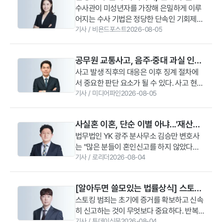
권익 보호에 힘써야 한다”라고 말했다.
료사, 사회복지사 등으로 구성돼 있으며 수
서 수용자 교화 멘토링, 법률 상담 및 교화 프
사이의 결정적 차이
수사관이 미성년자를 가장해 은밀하게 이루
의 진술서, 공동 금융거래 내역, 주민등록등
용자 상담과 교정·교화 프로그램 운영, 직업
로그램에 참여하고 있다.강경훈 YK 대표변
어지는 수사 기법은 정당한 단속인 기회제공
본 등이 주요 증거로 활용될 수 있다.이와 함
훈련 지원, 사회 복귀 지원 등의 활동을 펼치
호사는 “교정은 수용자가 다시 사회의 일원
형 수사와 위법한 범의유발형 함정수사의 경
기사
/
비욘드포스트
2026-08-05
께 기망행위가 사실혼 파탄의 주된 원인이었
고 있다.이번 협약에 따라 양측은 수용자의
으로 건강하게 돌아갈 수 있도록 돕는 중요
계가 매우 모호한 경우가 많다. 수사관이 대
음을 입증하는 과정도 필요하다. 단순한 과
교정·교화 사업 지원과 함께 교정위원 및 가
한 과정”이라며 “수용자와 그 가족들이 겪는
화를 어떻게 이끌어갔는지, 피의자에게 실제
장이나 일시적인 허위가 아니라 혼인 여부를
족을 대상으로 한 법률 지원 체계를 마련하
법률적 어려움을 지원하기 위해 YK 변호사
공무원 교통사고, 음주·중대 과실 인정
범죄 의도가 미리 존재했는지를 대화록에 정
결정할 정도의 중대한 기망이 있었는지, 기
기로 했다.YK는 중앙협의회 운영 과정에서
들이 법률 상담과 교화 멘토링 등에 적극 동
되면 징계까지 이어질 수 있어 [곽태영
사고 발생 직후의 대응은 이후 징계 절차에
황 증거를 바탕으로 치밀하게 분석하여 수사
망이 지속된 기간과 진실을 알게 된 이후 어
필요한 법률 자문을 제공하고 전국 교정위원
참할 것”이라고 말했다.
서 중요한 판단 요소가 될 수 있다. 사고 현장
절차의 정당성을 따져야 한다.
변호사 칼럼]
떤 경위로 관계가 파탄에 이르렀는지 등이
과 가족을 대상으로 무료 법률 상담을 진행
에서는 이탈하지 않고 부상자 구호와 경찰
기사
/
미디어파인
2026-08-05
중요한 판단 요소가 된다. 또한 불면증, 직장
할 예정이다. 또한 교정 봉사 활동 과정에서
신고 등 필요한 조치를 이행해야 하며, 블랙
내 명예 실추, 가족 관계 악화 등 피해자가 겪
발생할 수 있는 법률적 문제에 대해서도 조
박스 영상과 CCTV, 목격자 진술 등 객관적
은 정신적·사회적 손해를 객관적인 자료로
력할 방침이다.앞서 YK는 사내 교정 봉사 조
사실혼 이혼, 단순 이별 아냐...'재산분
인 자료를 확보하는 것도 중요하다. 형사 절
입증하면 위자료 산정에도 도움이 될 수 있
직인 ‘희망지원단’을 통해 교정시설 지원 활
할·위자료' 법적 공방 이어지는 이유
법무법인 YK 광주 분사무소 김승만 변호사
차와 징계 절차가 별도로 진행될 수 있는 공
다.
동을 진행해왔다. 김동현 고문을 단장으로
는 "많은 분들이 혼인신고를 하지 않았다는
무원 교통사고는 초기 대응 과정에서 사실관
변호사와 관계자 등 56명이 참여하고 있으
이유만으로 헤어질 때 자신의 법적 권리를
기사
/
로리더
2026-08-04
계를 명확히 정리하고 적절한 대응 방향을
며 서울·대구·대전·광주 등 전국 지방교정청
포기하거나 반대로 상대방에게 아무런 법적
마련하는 것이 필요하다.공무원 교통사고는
과 산하 교정시설에서 수용자 대상 법률 상
책임이 없다고 오해하곤 한다"라며 "사실혼
형사 절차와 별도로 징계 절차가 진행될 수
담과 교화 프로그램 등을 진행 중이다.향후
[알아두면 쓸모있는 법률상식] 스토킹
이혼 과정에서는 단순 동거와의 차이점을 증
있어 사고 초기 대응이 중요하다. 사고 경위
희망지원단을 통해서는 수용자 자녀 지원과
처벌법, 반복되는 스토킹 괴롭힘 확실
스토킹 범죄는 초기에 증거를 확보하고 신속
명할 수 있는 정황 증거 확보가 승패를 가르
와 과실 정도를 객관적인 자료로 입증하고
교정시설 내 출산 관련 물품 지원, 취약 수용
히 신고하는 것이 무엇보다 중요하다. 반복
는 핵심인 만큼, 혼인 생활의 실체를 입증할
하게 대응하자
징계 절차에도 적극적으로 대응해야 불이익
자 대상 무료 법률 상담, 생활법률 교육 등을
적인 접근이나 연락이 이어진다면 혼자 대응
기사
/
투데이신문
2026-08-04