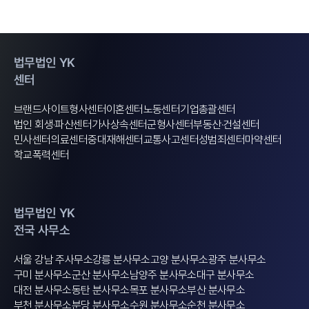
게 따져야 한다.
기로 한 계약을 이행하지 않은 혐의를 받는
다.일반적인 전세보증금 미반환 사건과는 다
르다. 서로의 집에 입주하기로 하고 돈을 받
았지만 차 대표가 자신의 약속을 지키지 않
법무법인 YK
았다는 것이 경찰이 파악한 내용이다.노머스
센터
선수금 242억원을 합하면 전체 피해 주장액
은 296억원이다. 차 대표 측은 두 사건 모두
브랜드사이트
형사센터
이혼센터
노동센터
기업총괄센터
계약 과정에서 발생한 민사상 분쟁이라며 사
법인 회생·파산센터
가사상속센터
군형사센터
부동산·건설센터
기 의도를 부인하고 있다.법무법인YK 김지
민사센터
의료센터
중대재해센터
교통사고센터
성범죄센터
마약센터
훈 변호사는 TV조선과의 인터뷰에서 "사기
학교폭력센터
죄는 사업이 무산됐는지가 아니라 돈을 받을
당시 계약을 이행할 의사와 능력이 있었는지
가 핵심"이라며 "기존 업체와의 권리 문제를
알고도 알리지 않았다면 기망이 될 수 있지
법무법인 YK
만, 이후 사정이 바뀐 것이라면 민사상 분쟁
전국 사무소
에 그칠 수 있다"고 말했다.이어 "242억원과
54억원은 각각 50억원을 넘어 혐의가 인정
서울 강남 주사무소
강릉 분사무소
고양 분사무소
광주 분사무소
되면 특경법상 가중처벌 대상이 될 수 있
구미 분사무소
군산 분사무소
남양주 분사무소
대구 분사무소
다"며 "별개 범행으로 인정될 경우 형량이 더
대전 분사무소
동탄 분사무소
목포 분사무소
부산 분사무소
무거워질 수 있고, 실제 선고형은 피해 회복
부천 분사무소
분당 분사무소
수원 분사무소
순천 분사무소