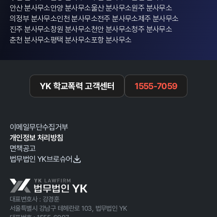
여부가 중요하게 작용할 것"이라고 설명했
안산 분사무소
안양 분사무소
울산 분사무소
원주 분사무소
다.
의정부 분사무소
인천 분사무소
전주 분사무소
제주 분사무소
진주 분사무소
창원 분사무소
천안 분사무소
청주 분사무소
춘천 분사무소
평택 분사무소
포항 분사무소
YK 학교폭력 고객센터
1555-7059
이메일무단수집거부
개인정보 처리방침
면책공고
법무법인 YK브로슈어
대표변호사 : 강경훈
서울특별시 강남구 테헤란로 103, 법무법인 YK