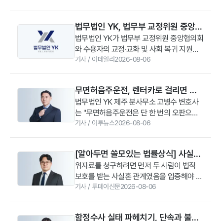
했다. 수용자와 그 가족을 위한 법률 상담 및
교화 멘토링에 본격적으로 나설 계획이
법무법인 YK, 법무부 교정위원 중앙협
다.1998년 설립된 교정위원 중앙협의회는
의회와 수용자 지원 MOU
법무법인 YK가 법무부 교정위원 중앙협의회
법무부 산하 협의체로 전국 4700여 명의 교
와 수용자의 교정·교화 및 사회 복귀 지원을
정위원을 대표하는 기관이다. 종교인과 상담
위한 업무협약(MOU)을 체결했다. YK는 이
기사
/
이데일리
2026-08-06
전문가, 심리치료사, 사회복지사 등 다양한
번 협약을 통해 수용자와 가족을 대상으로
직군으로 구성돼 있다. 수용자 교정교화, 직
법률 상담을 제공하고 교정·교화 활동을 위
업훈련 지원, 심리상담, 재사회화 프로그램
무면허음주운전, 렌터카로 걸리면 어
한 멘토링 지원에도 나설 계획이다.6일 YK
운영 등을 지원하고 있다.YK는 향후 중앙협
떻게 될까? 면허 취소자들이 간과하는
법무법인 YK 제주 분사무소 고병수 변호사
에 따르면 협약식은 지난 5일 서울 강남구
의회 운영 및 행정에 필요한 제반 법률 자문
는 "무면허음주운전은 단 한 번의 오판으로
YK 주사무소에서 열렸다. 행사에는 강경훈
법적 리스크
을 제공할 계획이다. 전국 교정위원 및 그 가
도 형사처벌과 천문학적인 민사상 손해배상
기사
/
이투뉴스
2026-08-06
법무법인 YK 대표변호사를 비롯해 김동현
족을 대상으로 무료 법률 상담 등 다양한 혜
책임을 동반한다. 초범이라 할지라도 사고
고문위원, 김보경 파트너변호사, 장철원 변
택을 제공하며 교정 봉사 활동 중 발생하는
규모나 음주 수치, 무면허 경위 등에 따라 실
호사, 이상엽 최고개인정보보호책임자
법적 고충에 대해서도 법률 조력을 지원한다
[알아두면 쓸모있는 법률상식] 사실혼
형 선고 가능성이 매우 높으며, 집행유예 기
(CPO) 등이 참석했다. 교정위원 중앙협의회
는 구상이다.YK는 이번 협약 이전부터 사내
이혼, 학벌·재력 속인 배우자에게 위자
위자료를 청구하려면 먼저 두 사람이 법적
간 중 재범인 경우에는 구속 수사를 피하기
에서는 유동근 회장, 임영춘 수석부회장, 성
교정 봉사단체인 ‘희망지원단’을 통해 전국
보호를 받는 사실혼 관계였음을 입증해야 한
어렵다”라며 “만약 불미스러운 사고에 휘말
료 청구할 수 있을까
강민 사무총장 등이 자리했다.교정위원 중앙
교정시설 지원 사업을 진행했다. 총 56명 규
다. 사실혼을 증명하는 별도의 공식 서류는
기사
/
투데이신문
2026-08-06
렸다면 혼자서 임의로 판단해 진술을 번복하
협의회는 1998년 설립된 법무부 산하 협의
모인 희망지원단은 김동현 고문이 이끌고 있
없기 때문에 혼인의 의사와 부부로서 공동생
거나 섣부른 합의를 시도하기보다, 사건 발
체로 전국 4700여 명의 교정위원을 대표하
다. 희망지원단은 서울·대구·대전·광주 등 전
활을 했다는 점을 보여줄 객관적인 자료가
생 직후부터 전문적인 법률 검토를 바탕으로
는 기관이다. 종교인과 상담 전문가, 심리치
국 4개 지방교정청 및 산하 교도소·구치소에
함정수사 실태 파헤치기, 단속과 불법
필요하다. 결혼식이나 상견례 사진, 지인들